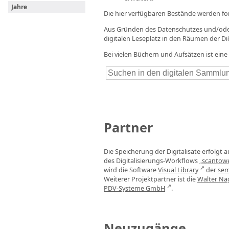
Jahre
Die hier verfügbaren Bestände werden for
Aus Gründen des Datenschutzes und/oder
digitalen Leseplatz in den Räumen der D
Bei vielen Büchern und Aufsätzen ist ein
Partner
Die Speicherung der Digitalisate erfolgt 
des Digitalisierungs-Workflows
„scantow
wird die Software
Visual Library
der
sem
Weiterer Projektpartner ist die
Walter Na
PDV-Systeme GmbH
.
Neuzugänge