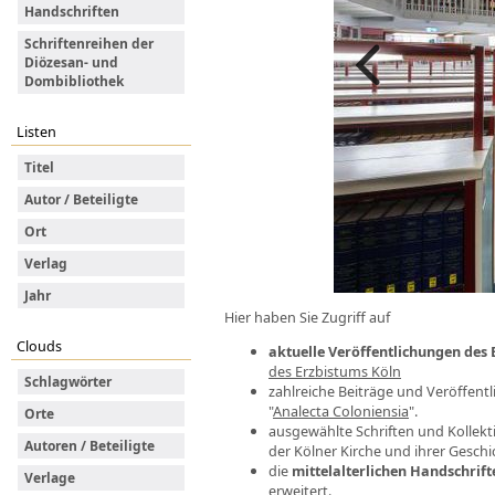
Handschriften
Schriftenreihen der
Diözesan- und
Dombibliothek
Previous
Listen
Titel
Autor / Beteiligte
Ort
Verlag
Jahr
Hier haben Sie Zugriff auf
Clouds
aktuelle Veröffentlichungen des 
des Erzbistums Köln
Schlagwörter
zahlreiche Beiträge und Veröffent
"
Analecta Coloniensia
".
Orte
ausgewählte Schriften und Kollek
Autoren / Beteiligte
der Kölner Kirche und ihrer Geschi
die
mittelalterlichen Handschrif
Verlage
erweitert.