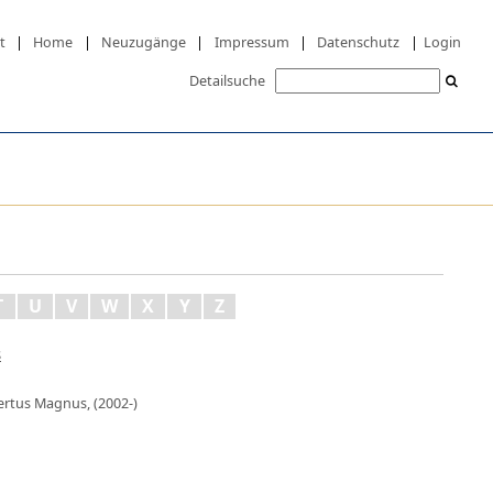
t
|
Home
|
Neuzugänge
|
Impressum
|
Datenschutz
|
Login
Detailsuche
T
U
V
W
X
Y
Z
s
bertus Magnus, (2002-)