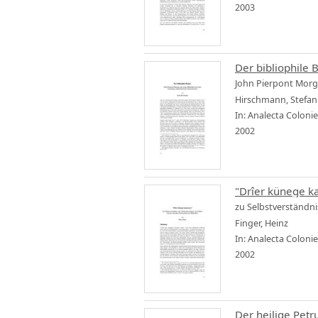
2003
Der bibliophile 
John Pierpont Morga
Hirschmann, Stefan
In: Analecta Coloni
2002
"Drîer künege 
zu Selbstverständni
Finger, Heinz
In: Analecta Coloni
2002
Der heilige Petr