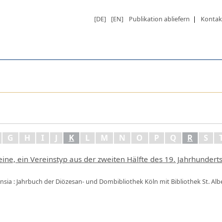
[DE]
[EN]
Publikation abliefern
|
Kontak
G
H
I
J
K
L
M
N
O
P
Q
R
S
reine, ein Vereinstyp aus der zweiten Hälfte des 19. Jahrhundert
ensia : Jahrbuch der Diözesan- und Dombibliothek Köln mit Bibliothek St. Al