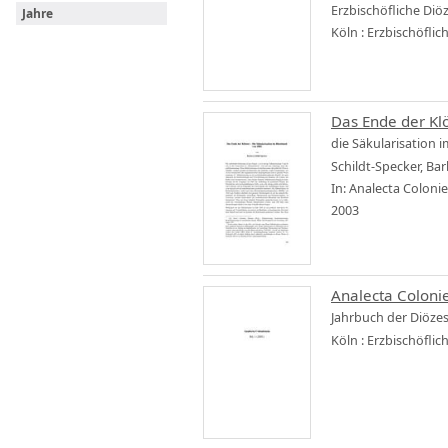
Erzbischöfliche Di
Jahre
Köln : Erzbischöfli
Das Ende der Kl
die Säkularisation 
Schildt-Specker, Ba
In: Analecta Coloni
2003
Analecta Coloni
Jahrbuch der Diöze
Köln : Erzbischöfli