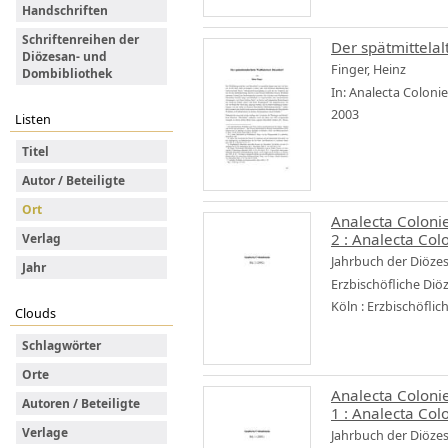
Handschriften
Schriftenreihen der
Der spätmittelal
Diözesan- und
Finger, Heinz
Dombibliothek
In: Analecta Coloni
2003
Listen
Titel
Autor / Beteiligte
Ort
Analecta Coloni
2 :
Analecta Col
Verlag
Jahrbuch der Diöze
Jahr
Erzbischöfliche Di
Köln : Erzbischöfli
Clouds
Schlagwörter
Orte
Analecta Coloni
Autoren / Beteiligte
1 :
Analecta Col
Verlage
Jahrbuch der Diöze