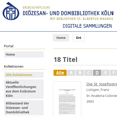
Home
Ort
Portal
Home
18
Titel
Kollektionen
Alle
A
B
C
D
E
F
Alle Kollektionen
Aktuelle
Die St. Josefsve
Veröffentlichungen
Lüttgen, Franz
aus dem Erzbistum
In: Analecta Coloni
Köln
2003
Altbestand der
Diözesan- und
Dombibliothek