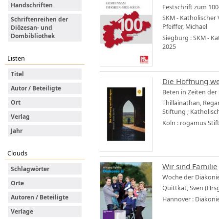
Handschriften
Festschrift zum 10
SKM - Katholischer V
Schriftenreihen der
Pfeiffer, Michael
Diözesan- und
Dombibliothek
Siegburg : SKM - Ka
2025
Listen
Titel
Die Hoffnung w
Autor / Beteiligte
Beten in Zeiten der
Ort
Thillainathan, Rega
Stiftung
;
Katholisch
Verlag
Köln : rogamus Stif
Jahr
Clouds
Wir sind Familie
Schlagwörter
Woche der Diakonie
Orte
Quittkat, Sven (Hrsg
Autoren / Beteiligte
Hannover : Diakonie
Verlage