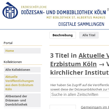
[
Beschreibung
Alle Titel
Portal
Home
3
Titel
in
Aktuelle 
Erzbistum Köln
→
Kollektionen
Alle Kollektionen
kirchlicher Institu
Aktuelle
Veröffentlichungen
Hier haben Sie Zugriff auf die Veröffentl
aus dem Erzbistum
soweit diese der Diözesanbibliothek zur
Köln
Altbestand der
Diözesan- und
Dombibliothek
Gemeinsam im R