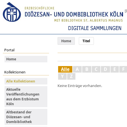
[
Home
Titel
Portal
Home
Alle
A
B
C
D
E
F
Kollektionen
Y
Z
Alle Kollektionen
Keine Einträge vorhanden.
Aktuelle
Veröffentlichungen
aus dem Erzbistum
Köln
Altbestand der
Diözesan- und
Dombibliothek