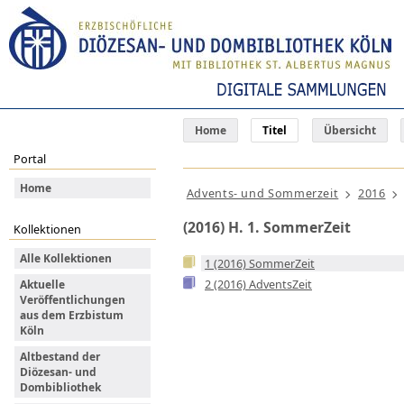
Home
Titel
Übersicht
Portal
Home
Advents- und Sommerzeit
2016
(2016) H. 1. SommerZeit
Kollektionen
Alle Kollektionen
1 (2016) SommerZeit
2 (2016) AdventsZeit
Aktuelle
Veröffentlichungen
aus dem Erzbistum
Köln
Altbestand der
Diözesan- und
Dombibliothek