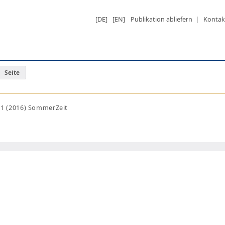
[DE]
[EN]
Publikation abliefern
|
Kontak
Seite
1 (2016) SommerZeit