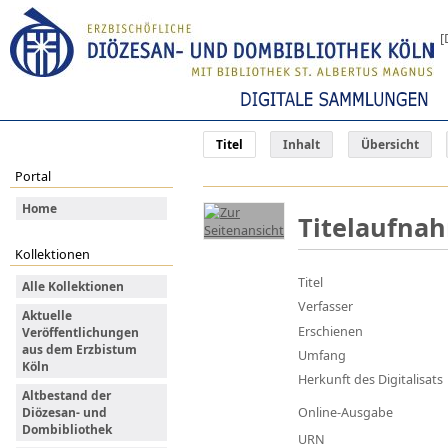
[
Titel
Inhalt
Übersicht
Portal
Home
Titelaufna
Kollektionen
Titel
Alle Kollektionen
Verfasser
Aktuelle
Erschienen
Veröffentlichungen
aus dem Erzbistum
Umfang
Köln
Herkunft des Digitalisats
Altbestand der
Online-Ausgabe
Diözesan- und
Dombibliothek
URN