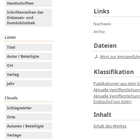
Handschriften
Links
Schriftenreihen der
Diözesan- und
Dombibliothek
Nachweis
Archiv
Listen
Dateien
Titel
Autor / Beteiligte
Wort zur Amtseinfüh
Ort
Klassifikation
Verlag
Publikationen aus dem E
Jahr
Aktuelle Veröffentlichu
Aktuelle Veröffentlichu
Clouds
Erzbischof von Köln>
Schlagwörter
Inhalt
Orte
Inhalt des Werkes
Autoren / Beteiligte
Verlage