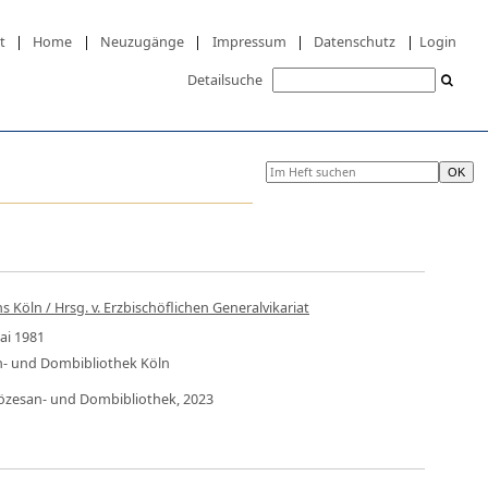
t
|
Home
|
Neuzugänge
|
Impressum
|
Datenschutz
|
Login
Detailsuche
 Köln / Hrsg. v. Erzbischöflichen Generalvikariat
Mai 1981
an- und Dombibliothek Köln
Diözesan- und Dombibliothek, 2023