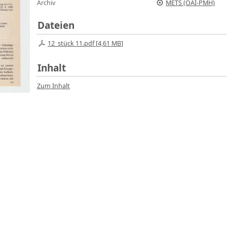
Archiv
METS (OAI-PMH)
Dateien
12_stück 11.pdf [
4,61 MB
]
Inhalt
Zum Inhalt