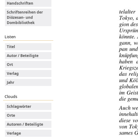
Handschriften
Schriftenreihen der
Diözesan- und
Dombibliothek
Listen
Titel
Autor / Beteiligte
Ort
Verlag
Jahr
Clouds
Schlagwörter
Orte
Autoren / Beteiligte
Verlage