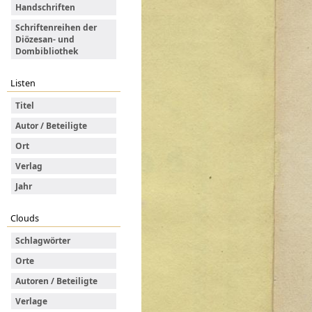
Handschriften
Schriftenreihen der
Diözesan- und
Dombibliothek
Listen
Titel
Autor / Beteiligte
Ort
Verlag
Jahr
Clouds
Schlagwörter
Orte
Autoren / Beteiligte
Verlage