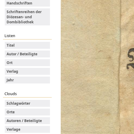
Handschriften
Schriftenreihen der
Diözesan- und
Dombibliothek
Listen
Titel
Autor / Beteiligte
Ort
Verlag
Jahr
Clouds
Schlagwörter
Orte
Autoren / Beteiligte
Verlage