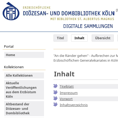
[
Titel
Inhalt
Übersicht
Portal
Home
"An die Ränder gehen" - Aufbrechen zur
Erzbischöflichen Generalvikariates in Köl
Kollektionen
Inhalt
Alle Kollektionen
Aktuelle
Titelblatt
Veröffentlichungen
aus dem Erzbistum
Impressum
Köln
Vorwort
Altbestand der
Inhaltsverzeichnis
Diözesan- und
Dombibliothek