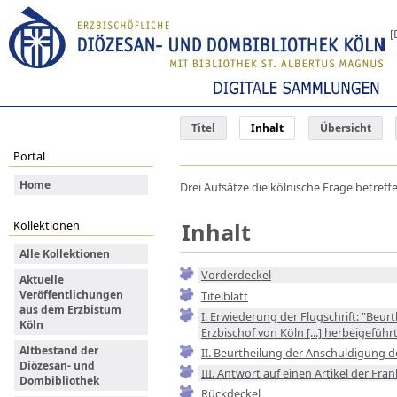
[
Titel
Inhalt
Übersicht
Portal
Home
Drei Aufsätze die kölnische Frage betreff
Inhalt
Kollektionen
Alle Kollektionen
Vorderdeckel
Aktuelle
Veröffentlichungen
Titelblatt
aus dem Erzbistum
I. Erwiederung der Flugschrift: "Be
Köln
Erzbischof von Köln [...] herbeigeführ
Altbestand der
II. Beurtheilung der Anschuldigung d
Diözesan- und
III. Antwort auf einen Artikel der F
Dombibliothek
Rückdeckel