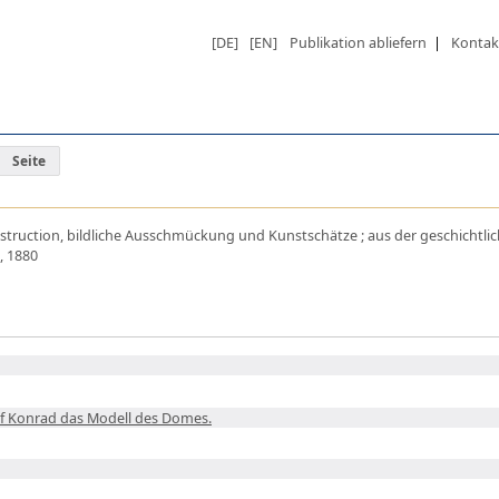
[DE]
[EN]
Publikation abliefern
|
Kontak
Seite
struction, bildliche Ausschmückung und Kunstschätze ; aus der geschichtlic
, 1880
of Konrad das Modell des Domes.