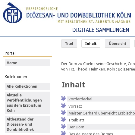
Titel
Inhalt
Übersicht
Portal
Home
Der Dom zu Coeln : seine Geschichte, Con
von Frz. Theod. Helmken. Köln : Boisserée
Kollektionen
Inhalt
Alle Kollektionen
Aktuelle
Vorderdeckel
Veröffentlichungen
aus dem Erzbistum
Vorsatz
Köln
Meister Gerhard überreicht Erzbisch
Altbestand der
Titelblatt
Diözesan- und
Der Dom.
Dombibliothek
Das Aeussere des Domes.