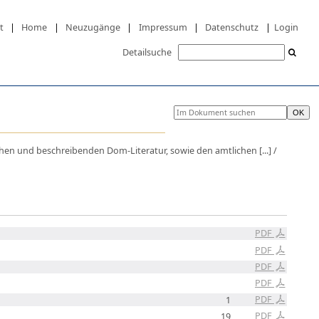
t
|
Home
|
Neuzugänge
|
Impressum
|
Datenschutz
|
Login
Detailsuche
hen und beschreibenden Dom-Literatur, sowie den amtlichen [...] /
PDF
PDF
PDF
PDF
PDF
1
PDF
19