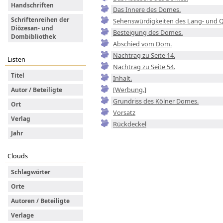
Handschriften
Das Innere des Domes.
Schriftenreihen der
Sehenswürdigkeiten des Lang- und Q
Diözesan- und
Besteigung des Domes.
Dombibliothek
Abschied vom Dom.
Nachtrag zu Seite 14.
Listen
Nachtrag zu Seite 54.
Titel
Inhalt.
[Werbung.]
Autor / Beteiligte
Grundriss des Kölner Domes.
Ort
Vorsatz
Verlag
Rückdeckel
Jahr
Clouds
Schlagwörter
Orte
Autoren / Beteiligte
Verlage