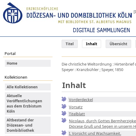
[
Titel
Inhalt
Übersicht
Portal
Home
Die christliche Weltordnung : Hirtenbrief
Speyer : Kranzbühler ; Speyer, 1850
Kollektionen
Inhalt
Alle Kollektionen
Aktuelle
Vorderdeckel
Veröffentlichungen
aus dem Erzbistum
Vorsatz
Köln
Titelblatt
Altbestand der
Nicolaus, durch Gottes Bermherzigkei
Diözesan- und
Diöcese Gruß und Segen in unserm He
Dombibliothek
I. Vorsicht und Wachsamkeit.