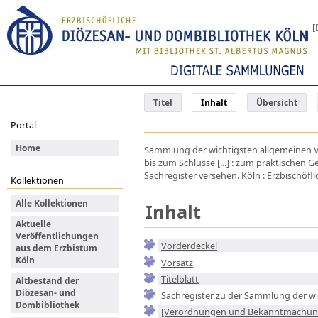
[
Titel
Inhalt
Übersicht
Portal
Home
Sammlung der wichtigsten allgemeinen V
bis zum Schlusse [...] : zum praktischen
Sachregister versehen. Köln : Erzbischöfli
Kollektionen
Alle Kollektionen
Inhalt
Aktuelle
Veröffentlichungen
Vorderdeckel
aus dem Erzbistum
Köln
Vorsatz
Titelblatt
Altbestand der
Diözesan- und
Sachregister zu der Sammlung der w
Dombibliothek
[Verordnungen und Bekanntmachun