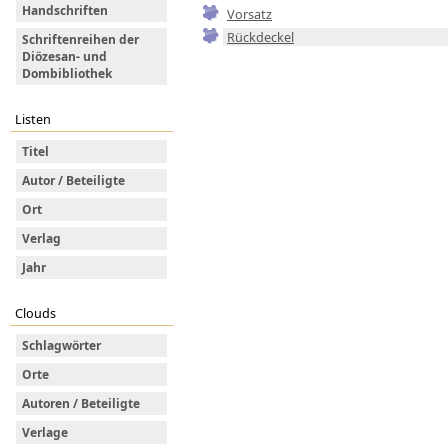
Handschriften
Vorsatz
Rückdeckel
Schriftenreihen der
Diözesan- und
Dombibliothek
Listen
Titel
Autor / Beteiligte
Ort
Verlag
Jahr
Clouds
Schlagwörter
Orte
Autoren / Beteiligte
Verlage