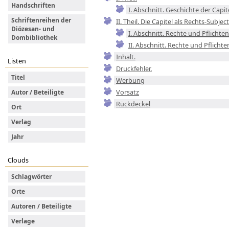
Handschriften
I. Abschnitt. Geschichte der Capite
Schriftenreihen der
II. Theil. Die Capitel als Rechts-Subject
Diözesan- und
I. Abschnitt. Rechte und Pflichte
Dombibliothek
II. Abschnitt. Rechte und Pflicht
Inhalt.
Listen
Druckfehler.
Titel
Werbung
Vorsatz
Autor / Beteiligte
Rückdeckel
Ort
Verlag
Jahr
Clouds
Schlagwörter
Orte
Autoren / Beteiligte
Verlage