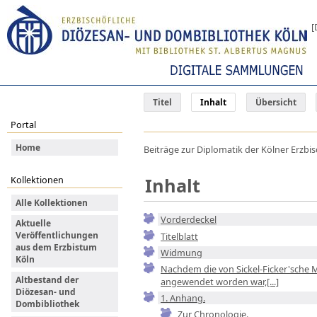
[
Titel
Inhalt
Übersicht
Portal
Home
Beiträge zur Diplomatik der Kölner Erzbis
Inhalt
Kollektionen
Alle Kollektionen
Vorderdeckel
Aktuelle
Veröffentlichungen
Titelblatt
aus dem Erzbistum
Widmung
Köln
Nachdem die von Sickel-Ficker'sche 
Altbestand der
angewendet worden war,[...]
Diözesan- und
1. Anhang.
Dombibliothek
Zur Chronologie.