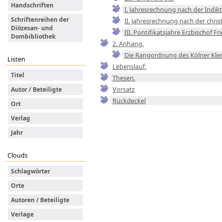
Handschriften
I. Jahresrechnung nach der Indikt
Schriftenreihen der
II. Jahresrechnung nach der chris
Diözesan- und
III. Pontifikatsjahre Erzbischof Fri
Dombibliothek
2. Anhang.
Die Rangordnung des Kölner Kler
Listen
Lebenslauf.
Titel
Thesen.
Vorsatz
Autor / Beteiligte
Rückdeckel
Ort
Verlag
Jahr
Clouds
Schlagwörter
Orte
Autoren / Beteiligte
Verlage