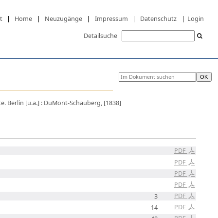
t
|
Home
|
Neuzugänge
|
Impressum
|
Datenschutz
|
Login
Detailsuche
. Berlin [u.a.] : DuMont-Schauberg, [1838]
PDF
PDF
PDF
PDF
PDF
3
PDF
14
PDF