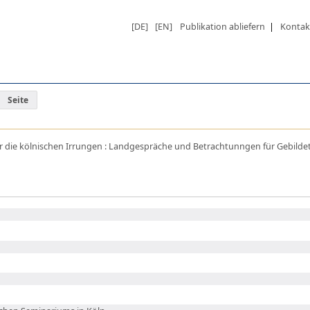
[DE]
[EN]
Publikation abliefern
|
Kontak
Seite
r die kölnischen Irrungen : Landgespräche und Betrachtunngen für Gebildete