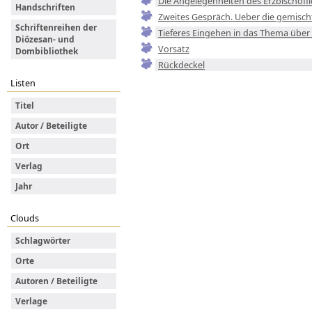
Die Angelegenheiten des Erzbischöfl
Handschriften
Zweites Gespräch. Ueber die gemisch
Schriftenreihen der
Tieferes Eingehen in das Thema über
Diözesan- und
Vorsatz
Dombibliothek
Rückdeckel
Listen
Titel
Autor / Beteiligte
Ort
Verlag
Jahr
Clouds
Schlagwörter
Orte
Autoren / Beteiligte
Verlage