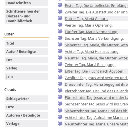
Handschriften
Erster Tag. Die Unbefleckte Empfängn
Schriftenreihen der
Zweiter Tag. Die Ausstattung der unb
Diözesan- und
Dritter Tag. Mariä Geburt.
Dombibliothek
Vierter Tag. Mariä Opferung.
Fünfter Tag. Mariä Vermählung.
Listen
Sechster Tag. Mariä Verkündigung.
Titel
Siebenter Tag. Maria, die Mutter Gott
Achter Tag. Mariä Heimsuchung.
Autor / Beteiligte
Neunter Tag. Maria, die Mutter Gotte
Ort
Zehnter Tag. Mariä Reinigung.
Verlag
Elfter Tag. Die Flucht nach Ägypten.
Jahr
Zwölfter Tag. Jesus wird verloren un
Dreizehnter Tag. Maria begegnet ih
Clouds
Vierzehnter Tag. Der Tod des Heiland
Fünfzehnter Tag. Jesus wird mit de
Schlagwörter
Sechszehnter Tag. Jesus wird ins Grab
Orte
Siebenzehnter Tag. Maria und das hhl
Autoren / Beteiligte
Achtzehnter Tag. Aufnahme Mariens 
Verlage
Neunzehnter Tag. Maria, unsere Mutt