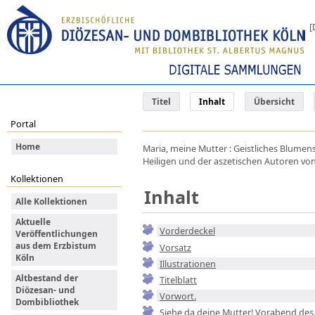
[
Titel
Inhalt
Übersicht
Portal
Home
Maria, meine Mutter : Geistliches Blumens
Heiligen und der aszetischen Autoren von
Kollektionen
Inhalt
Alle Kollektionen
Aktuelle
Vorderdeckel
Veröffentlichungen
aus dem Erzbistum
Vorsatz
Köln
Illustrationen
Altbestand der
Titelblatt
Diözesan- und
Vorwort.
Dombibliothek
Siehe da deine Mutter! Vorabend des 