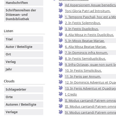
Handschriften
Ad Aspersionem Aquae benedictae 
Schriftenreihen der
Toni Gloria Patri ad Introitum.
Diözesan- und
1. Tempore Paschali, hoc est a Mi
Dombibliothek
2. In Festis Solemnibus.
3. In Festis Duplicibus.
Listen
4. Alia Missa in Festis Duplicibus.
Titel
5. In Missis Beatae Mariae.
6. Alia Missa Beatae Mariae.
Autor / Beteiligte
7. In Dominicis infra Annum.
Ort
8. In Festis Semiduplicibus.
Verlag
9. Infra Octavas, quae non sunt b
Jahr
10. In Festis Simplicibus.
11. In Feriis per Annum.
Clouds
12. In Dominicis Adventus et Qu
13. In Feriis Adventus et Quadra
Schlagwörter
I. Credo
Orte
II. Modus cantandi Patrem omni
Autoren / Beteiligte
III. Modus cantandi Patrem omn
Verlage
IV. Modus cantandi Patrem omn