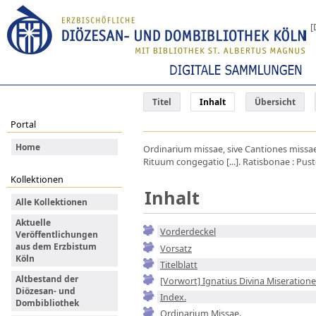
[
Titel
Inhalt
Übersicht
Portal
Home
Ordinarium missae, sive Cantiones missa
Rituum congegatio [...]. Ratisbonae : Pust
Kollektionen
Inhalt
Alle Kollektionen
Aktuelle
Vorderdeckel
Veröffentlichungen
aus dem Erzbistum
Vorsatz
Köln
Titelblatt
Altbestand der
[Vorwort] Ignatius Divina Miseratione 
Diözesan- und
Index.
Dombibliothek
Ordinarium Missae.