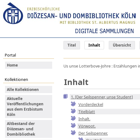
Titel
Inhalt
Übersicht
Portal
Home
Us unse Lotterbove-Johre : Erzählungen i
Inhalt
Kollektionen
Alle Kollektionen
1. [Der Seilspenner, unse Student]
Aktuelle
Veröffentlichungen
Vorderdeckel
aus dem Erzbistum
Titelblatt
Köln
Inhalt.
Altbestand der
Vörwoot.
Diözesan- und
Der Seilspenner.
Dombibliothek