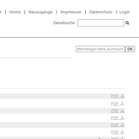
t
|
Home
|
Neuzugänge
|
Impressum
|
Datenschutz
|
Login
Detailsuche
PDF
PDF
PDF
PDF
PDF
PDF
PDF