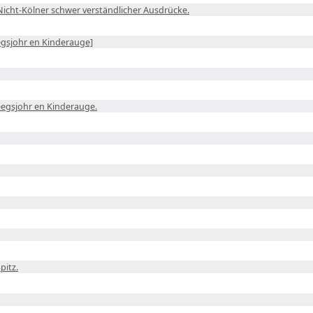
Nicht-Kölner schwer verständlicher Ausdrücke.
egsjohr en Kinderauge]
egsjohr en Kinderauge.
pitz.