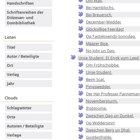
Om Wall.
Handschriften
Bei Hamblochs.
Schriftenreihen der
Bei Breuersch.
Diözesan- und
December-Wedder.
Dombibliothek
Glöcksillige Feerdäg!
Op Fastelovends-Sonndag.
Listen
Määzer Bise.
Titel
No Johr un Dag.
Autor / Beteiligte
Unse Student. Et Engk vum Leed.
Om Fröhschobbe.
Ort
Unse Student.
Verlag
Beim Scat.
Jahr
Pingswedder.
Der Här Prufesser Panneman
Clouds
Novembersturm.
Schlagwörter
Ihsbloome.
Zweschen Dag un Dunkel.
Orte
Op Widdersinn!
Autoren / Beteiligte
Zweschen Berg un Dhal.
Verlage
Goddesfridde.