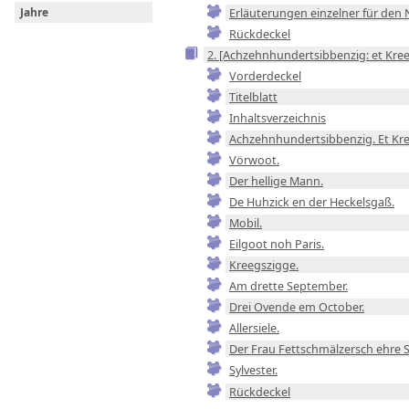
Erläuterungen einzelner für den 
Jahre
Rückdeckel
2. [Achzehnhundertsibbenzig: et Kre
Vorderdeckel
Titelblatt
Inhaltsverzeichnis
Achzehnhundertsibbenzig. Et Kre
Vörwoot.
Der hellige Mann.
De Huhzick en der Heckelsgaß.
Mobil.
Eilgoot noh Paris.
Kreegszigge.
Am drette September.
Drei Ovende em October.
Allersiele.
Der Frau Fettschmälzersch ehre S
Sylvester.
Rückdeckel