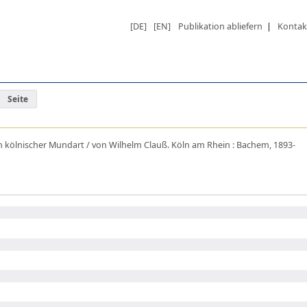
[DE]
[EN]
Publikation abliefern
|
Kontak
Seite
n kölnischer Mundart / von Wilhelm Clauß. Köln am Rhein : Bachem, 1893-