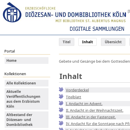
[
Titel
Inhalt
Übersicht
Portal
Home
Gebete und Gesänge bei dem Gottesdienst
Inhalt
Kollektionen
Alle Kollektionen
Vorderdeckel
Aktuelle
Veröffentlichungen
Titelblatt
aus dem Erzbistum
I. Andacht im Advent.
Köln
II. Andacht in der Weihnachtszeit.
Altbestand der
III. Andacht in der Fastenzeit.
Diözesan- und
IV. Andacht für die Sonntage nach Pf
Dombibliothek