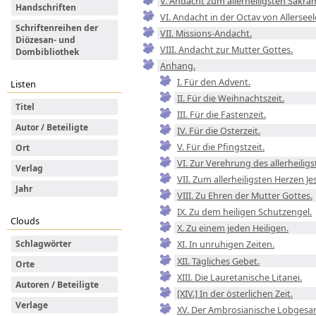
V. Andacht zum allerheiligsten Sakra
Handschriften
VI. Andacht in der Octav von Allerseel
Schriftenreihen der
VII. Missions-Andacht.
Diözesan- und
VIII. Andacht zur Mutter Gottes.
Dombibliothek
Anhang.
I. Für den Advent.
Listen
II. Für die Weihnachtszeit.
Titel
III. Für die Fastenzeit.
Autor / Beteiligte
IV. Für die Osterzeit.
V. Für die Pfingstzeit.
Ort
VI. Zur Verehrung des allerheili
Verlag
VII. Zum allerheiligsten Herzen Je
Jahr
VIII. Zu Ehren der Mutter Gottes.
IX. Zu dem heiligen Schutzengel.
Clouds
X. Zu einem jeden Heiligen.
Schlagwörter
XI. In unruhigen Zeiten.
XII. Tägliches Gebet.
Orte
XIII. Die Lauretanische Litanei.
Autoren / Beteiligte
[XIV.] In der österlichen Zeit.
Verlage
XV. Der Ambrosianische Lobgesa