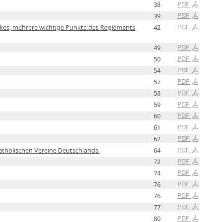
PDF
38
PDF
39
PDF
rkes, mehrere wichtige Punkte des Reglements
42
PDF
49
PDF
50
PDF
54
PDF
57
PDF
58
PDF
59
PDF
60
PDF
61
PDF
62
PDF
tholischen Vereine Deutschlands.
64
PDF
72
PDF
74
PDF
76
PDF
76
PDF
77
PDF
80