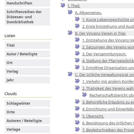
Handschriften
I. Theil.
Schriftenreihen der
A. Allgemeines.
Diözesan- und
1. Kurze Lebensgeschichte un
Dombibliothek
2. Erste Entstehung und Ausb
B. Der Vincenz-Verein in Trier.
Listen
1. Entstehung des Vincenz-Ver
Titel
2. Satzungen des Vereins vom 
3. Der Versammlungsort.
Autor / Beteiligte
4. Stellung der Pfarrgeistlic
Ort
5. Entgiltige Organisation un
Verlag
C. Der örtliche Verwaltungsrat u
Jahr
1. Verkehr mit andern Konfer
2. Thätigkeit des Vereins wä
Clouds
Rechenschaftsbericht übe
3. Behördliche Erlaubnis zu ei
Schlagwörter
4. Einrichtung und Einverleib
Orte
5. Übersicht.
Autoren / Beteiligte
6. Bestätigung des örtlichen
Verlage
7. Begleitschreiben des Provin