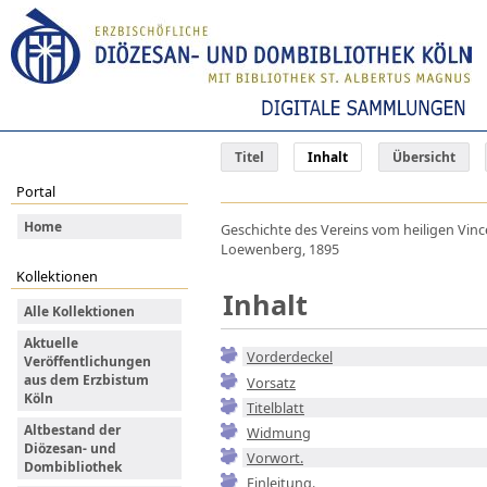
Titel
Inhalt
Übersicht
Portal
Home
Geschichte des Vereins vom heiligen Vincen
Loewenberg, 1895
Kollektionen
Inhalt
Alle Kollektionen
Aktuelle
Vorderdeckel
Veröffentlichungen
aus dem Erzbistum
Vorsatz
Köln
Titelblatt
Altbestand der
Widmung
Diözesan- und
Vorwort.
Dombibliothek
Einleitung.