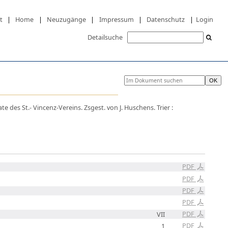
t
|
Home
|
Neuzugänge
|
Impressum
|
Datenschutz
|
Login
Detailsuche
e des St.- Vincenz-Vereins. Zsgest. von J. Huschens. Trier :
PDF
PDF
PDF
PDF
PDF
VII
PDF
1