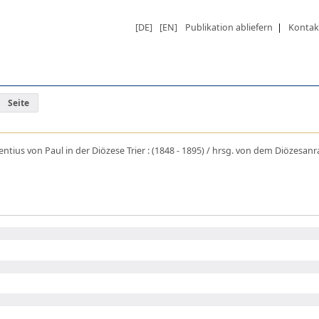
[DE]
[EN]
Publikation abliefern
|
Kontak
Seite
tius von Paul in der Diözese Trier : (1848 - 1895) / hrsg. von dem Diözesanrat