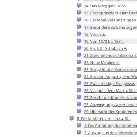
14. Das Kriegsjahr 1866.
15. Ehrenpräsident, Herr Dec
16. Personal-Veränderungen 
17. Besondere Zuwendungen
18. Verluste.
19. Von 1870 bis 1884.
20. Prof. Dr. Schubach +.
21. Zunehmendes Interesse d
22. Neue Mitglieder.
23. Sorge für die Kinder der 
24. Kaiserin Augusta, eine Wo
25. Zwei freudige Ereignisse.
26. Vicepräsident Matth. Stein
27. Bericht der Konferenz von
28. Abzweigung zweier neuer 
29. Übersicht der Konferenz 
II. Die Konferenz zu Linz a. Rh.
1. Die Gründung der Konfere
2. Auszug aus den Jahresberi