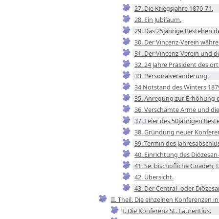
27. Die Kriegsjahre 1870-71.
28. Ein Jubiläum.
29. Das 25jährige Bestehen de
30. Der Vincenz-Verein währe
31. Der Vincenz-Verein und de
32. 24 Jahre Präsident des ör
33. Personalveränderung.
34.Notstand des Winters 187
35. Anregung zur Erhöhung d
36. Verschämte Arme und die
37. Feier des 50jährigen Best
38. Gründung neuer Konferenz
39. Termin des Jahresabschlu
40. Einrichtung des Diözesan- 
41. Se. bischöfliche Gnaden, 
42. Übersicht.
43. Der Central- oder Diözesa
II. Theil. Die einzelnen Konferenzen in 
I. Die Konferenz St. Laurentius.