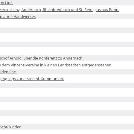
in Linz.
ereine Linz, Andernach, Rheinbreitbach und St. Remigius aus Bonn.
an arme Handwerker.
schof Arnoldi über die Konferenz zu Andernach.
he dem Vincenz-Vereine in kleinen Landstädten entgegenstehen.
ilden Ehe.
 Jünglings zur ersten hl. Kommunion.
Schulkinder.