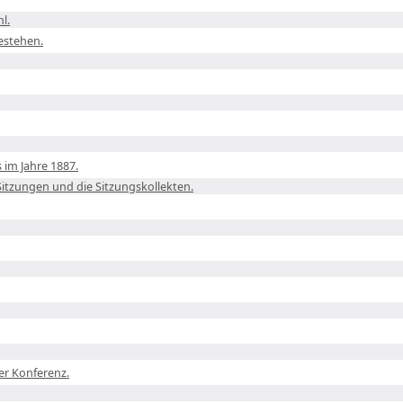
l.
estehen.
s im Jahre 1887.
itzungen und die Sitzungskollekten.
er Konferenz.