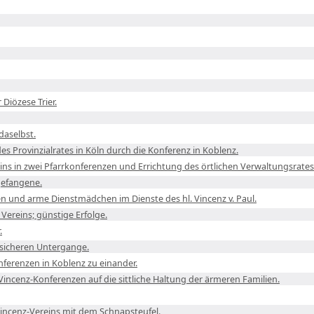
 Diözese Trier.
daselbst.
s Provinzialrates in Köln durch die Konferenz in Koblenz.
eins in zwei Pfarrkonferenzen und Errichtung des örtlichen Verwaltungsrates
fgefangene.
n und arme Dienstmädchen im Dienste des hl. Vincenz v. Paul.
Vereins; günstige Erfolge.
.
 sicheren Untergange.
nferenzen in Koblenz zu einander.
Vincenz-Konferenzen auf die sittliche Haltung der ärmeren Familien.
Vincenz-Vereins mit dem Schnapsteufel.