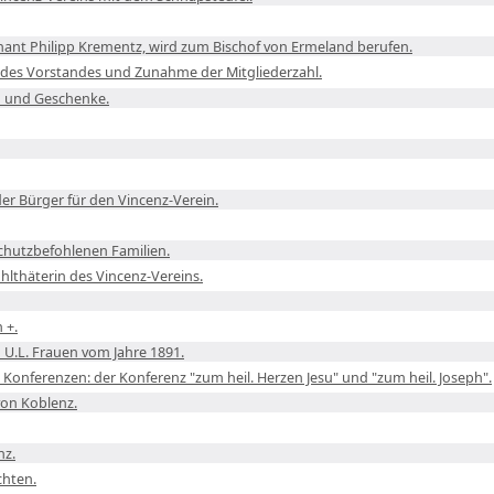
hant Philipp Krementz, wird zum Bischof von Ermeland berufen.
des Vorstandes und Zunahme der Mitgliederzahl.
 und Geschenke.
er Bürger für den Vincenz-Verein.
schutzbefohlenen Familien.
hlthäterin des Vincenz-Vereins.
 +.
 U.L. Frauen vom Jahre 1891.
Konferenzen: der Konferenz "zum heil. Herzen Jesu" und "zum heil. Joseph".
von Koblenz.
nz.
chten.