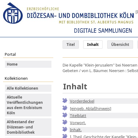
[
Titel
Inhalt
Übersicht
Portal
Home
Die Kapelle "Klein-Jerusalem" bei Neers
Gebeten / von L. Bäumer. Neersen : Selbstv
Kollektionen
Inhalt
Alle Kollektionen
Aktuelle
Vorderdeckel
Veröffentlichungen
aus dem Erzbistum
[eingeb. Ablaßhinweis]
Köln
Titelblatt
Altbestand der
Vorwort.
Diözesan- und
Inhalt.
Dombibliothek
I. Theil. Geschichte der Kapelle "Klein