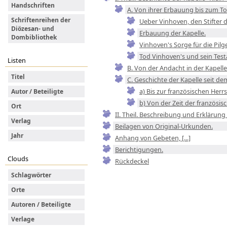
Handschriften
A. Von ihrer Erbauung bis zum To
Schriftenreihen der
Ueber Vinhoven, den Stifter d
Diözesan- und
Erbauung der Kapelle.
Dombibliothek
Vinhoven's Sorge für die Pilge
Tod Vinhoven's und sein Tes
Listen
B. Von der Andacht in der Kapel
Titel
C. Geschichte der Kapelle seit dem
a) Bis zur französischen Herrs
Autor / Beteiligte
b) Von der Zeit der französis
Ort
II. Theil. Beschreibung und Erklärung 
Verlag
Beilagen von Original-Urkunden.
Jahr
Anhang von Gebeten, [...]
Berichtigungen.
Clouds
Rückdeckel
Schlagwörter
Orte
Autoren / Beteiligte
Verlage