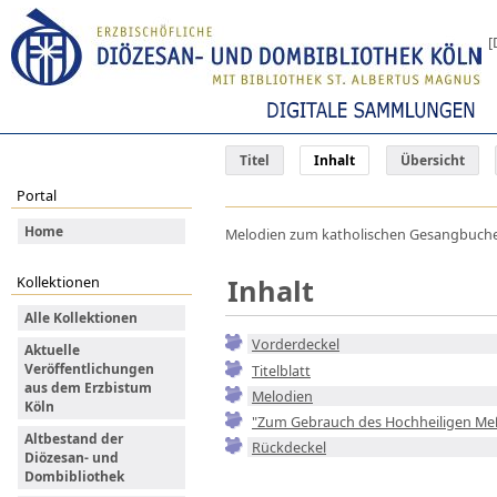
[
Titel
Inhalt
Übersicht
Portal
Home
Melodien zum katholischen Gesangbuche /
Inhalt
Kollektionen
Alle Kollektionen
Vorderdeckel
Aktuelle
Veröffentlichungen
Titelblatt
aus dem Erzbistum
Melodien
Köln
"Zum Gebrauch des Hochheiligen Me
Altbestand der
Rückdeckel
Diözesan- und
Dombibliothek