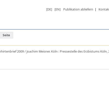
[DE]
[EN]
Publikation abliefern
|
Kontak
Seite
irtenbrief 2009 / Joachim Meisner. Köln : Pressestelle des Erzbistums Köln,