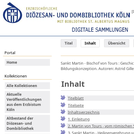
[
Titel
Inhalt
Übersicht
Portal
Home
Sankt Martin - Bischof von Tours : Gesch
Bildungskonzeption. Autoren: Astrid Gilles
Kollektionen
Inhalt
Alle Kollektionen
Aktuelle
Titelblatt
Veröffentlichungen
aus dem Erzbistum
Titelseite
Köln
Inhaltsverzeichnis
Altbestand der
1. Einleitung
Diözesan- und
2. Martin von Tours - vom römischen
Dombibliothek
3. Sankt Martin - Heiligenverehrung