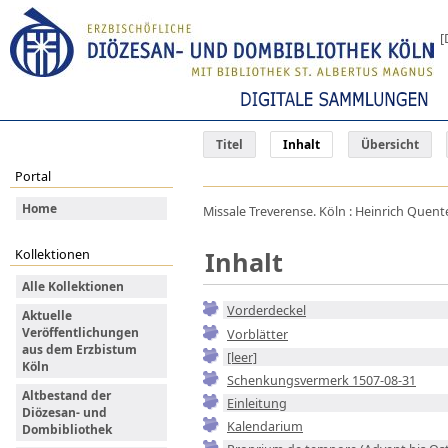
[
Titel
Inhalt
Übersicht
Portal
Home
Missale Treverense. Köln : Heinrich Quentel
Inhalt
Kollektionen
Alle Kollektionen
Vorderdeckel
Aktuelle
Veröffentlichungen
Vorblätter
aus dem Erzbistum
[leer]
Köln
Schenkungsvermerk 1507-08-31
Altbestand der
Einleitung
Diözesan- und
Kalendarium
Dombibliothek