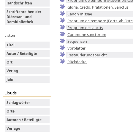
Proprium de tempore (Advent bis Os
Handschriften
Gloria, Credo, Präfationen, Sanctus
Schriftenreihen der
Canon missae
Diözesan- und
Proprium de tempore (Forts. ab Oste
Dombibliothek
Proprium de sanctis
Commune sanctorum
Listen
Sequenzen
Titel
Vorblätter
Autor / Beteiligte
Restaurierungsbericht
Rückdeckel
Ort
Verlag
Jahr
Clouds
Schlagwörter
Orte
Autoren / Beteiligte
Verlage