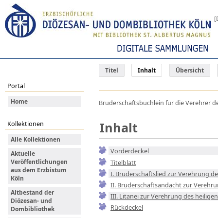
[
Titel
Inhalt
Übersicht
Portal
Home
Bruderschaftsbüchlein für die Verehrer des
Inhalt
Kollektionen
Alle Kollektionen
Vorderdeckel
Aktuelle
Veröffentlichungen
Titelblatt
aus dem Erzbistum
I. Bruderschaftslied zur Verehrung de
Köln
II. Bruderschaftsandacht zur Verehru
Altbestand der
III. Litanei zur Verehrung des heilige
Diözesan- und
Rückdeckel
Dombibliothek