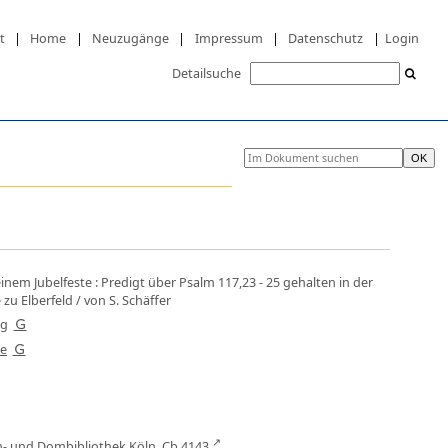
t
|
Home
|
Neuzugänge
|
Impressum
|
Datenschutz
|
Login
Detailsuche
einem Jubelfeste
:
Predigt über Psalm 117,23 - 25 gehalten in der
 zu Elberfeld
/ von S. Schäffer
rg
ie
an- und Dombibliothek Köln,
Cb 4143