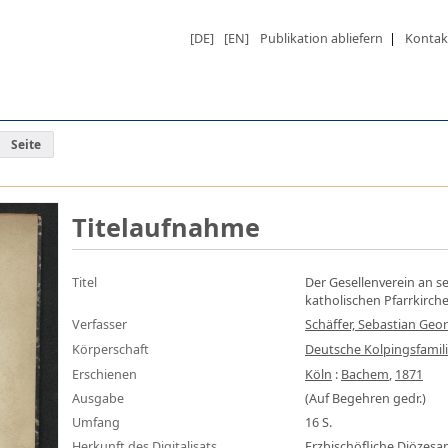
[DE]
[EN]
Publikation abliefern
|
Kontak
Seite
Titelaufnahme
Titel
Der Gesellenverein an s
katholischen Pfarrkirche
Verfasser
Schäffer, Sebastian Geo
Körperschaft
Deutsche Kolpingsfamil
Erschienen
Köln
:
Bachem
,
1871
Ausgabe
(Auf Begehren gedr.)
Umfang
16 S.
Herkunft des Digitalisats
Erzbischöfliche Diözes