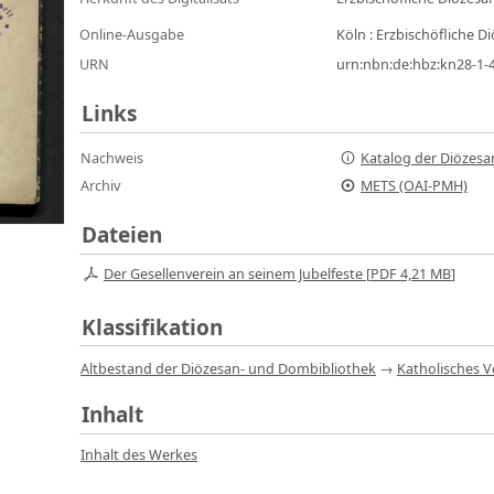
Online-Ausgabe
Köln : Erzbischöfliche 
URN
urn:nbn:de:hbz:kn28-1-
Links
Nachweis
Katalog der Diözesa
Archiv
METS (OAI-PMH)
Dateien
Der Gesellenverein an seinem Jubelfeste [
PDF
4,21 MB
]
Klassifikation
Altbestand der Diözesan- und Dombibliothek
→
Katholisches V
Inhalt
Inhalt des Werkes