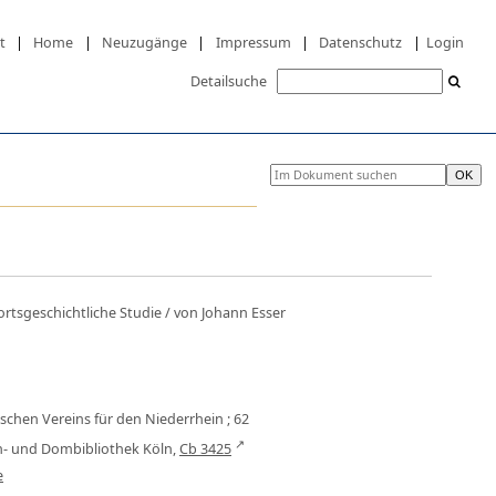
t
|
Home
|
Neuzugänge
|
Impressum
|
Datenschutz
|
Login
Detailsuche
ortsgeschichtliche Studie
/ von Johann Esser
schen Vereins für den Niederrhein ; 62
an- und Dombibliothek Köln,
Cb 3425
e