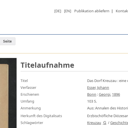
[DE]
[EN]
Publikation abliefern
|
Kontak
Seite
Titelaufnahme
Titel
Das Dorf Kreuzau
:
eine 
Verfasser
Esser, Johann
Erschienen
Bonn
:
Georgi
,
1896
Umfang
103 S.
Anmerkung
Aus: Annalen des Histori
Herkunft des Digitalisats
Erzbischöfliche Diözes
Schlagwörter
Kreuzau
/
Geschicht