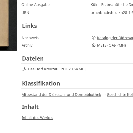
Online-Ausgabe
Köln : Erzbischöfliche 
URN
urn:nbn:de:hbz:kn28-1-
Links
Nachweis
Katalog der Diözesa
Archiv
METS (OAI-PMH)
Dateien
Das Dorf Kreuzau [
PDF
20,64 MB
]
Klassifikation
Altbestand der Diözesan- und Dombibliothek
→
Geschichte Kö
Inhalt
Inhalt des Werkes