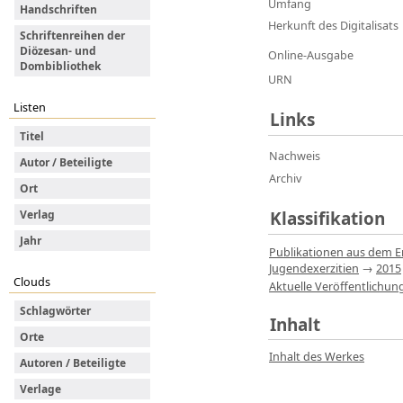
Umfang
Handschriften
Herkunft des Digitalisats
Schriftenreihen der
Diözesan- und
Online-Ausgabe
Dombibliothek
URN
Listen
Links
Titel
Nachweis
Autor / Beteiligte
Archiv
Ort
Klassifikation
Verlag
Jahr
Publikationen aus dem E
Jugendexerzitien
→
2015
Clouds
Aktuelle Veröffentlichu
Schlagwörter
Inhalt
Orte
Inhalt des Werkes
Autoren / Beteiligte
Verlage