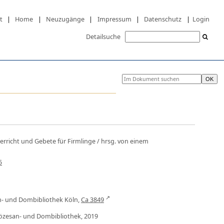
t
|
Home
|
Neuzugänge
|
Impressum
|
Datenschutz
|
Login
Detailsuche
erricht und Gebete für Firmlinge
/ hrsg. von einem
5
an- und Dombibliothek Köln,
Ca 3849
Diözesan- und Dombibliothek, 2019