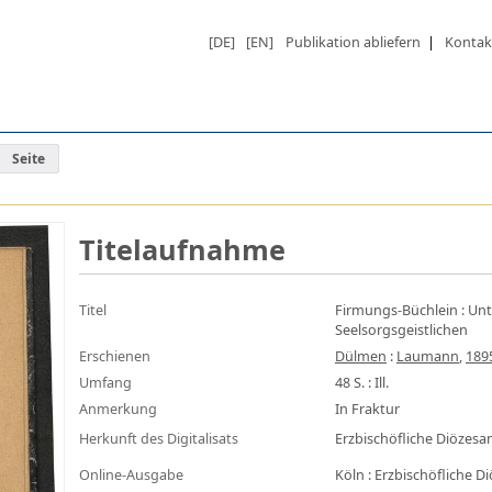
[DE]
[EN]
Publikation abliefern
|
Kontak
Seite
Titelaufnahme
Titel
Firmungs-Büchlein
:
Unt
Seelsorgsgeistlichen
Erschienen
Dülmen
:
Laumann
,
189
Umfang
48 S. : Ill.
Anmerkung
In Fraktur
Herkunft des Digitalisats
Erzbischöfliche Diözes
Online-Ausgabe
Köln : Erzbischöfliche 