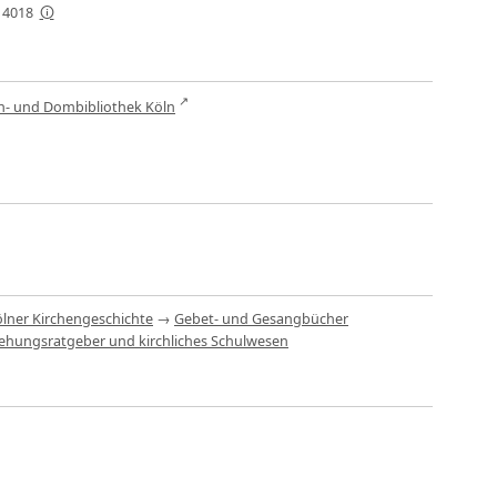
-14018
n- und Dombibliothek Köln
lner Kirchengeschichte
→
Gebet- und Gesangbücher
ziehungsratgeber und kirchliches Schulwesen