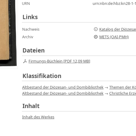
URN
urn:nbn:de:hbz:kn28-1
Links
Nachweis
Katalog der Diözesa
Archiv
METS (OAI-PMH)
Dateien
Firmungs-Büchlein [
PDF
12,09 MB
]
Klassifikation
Altbestand der Diözesan- und Dombibliothek
→
Themen der Kö
Altbestand der Diözesan- und Dombibliothek
→
Christliche Er
Inhalt
Inhalt des Werkes