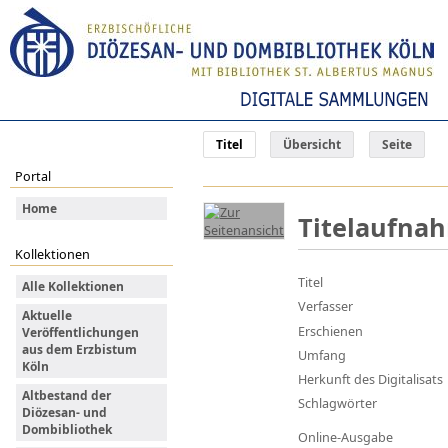
Titel
Übersicht
Seite
Portal
Home
Titelaufna
Kollektionen
Titel
Alle Kollektionen
Verfasser
Aktuelle
Erschienen
Veröffentlichungen
aus dem Erzbistum
Umfang
Köln
Herkunft des Digitalisats
Altbestand der
Schlagwörter
Diözesan- und
Dombibliothek
Online-Ausgabe