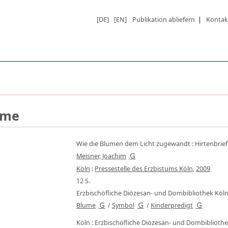
[DE]
[EN]
Publikation abliefern
|
Kontak
hme
Wie die Blumen dem Licht zugewandt
:
Hirtenbrie
Meisner, Joachim
Köln
:
Pressestelle des Erzbistums Köln
,
2009
12 S.
Erzbischöfliche Diözesan- und Dombibliothek Köl
Blume
/
Symbol
/
Kinderpredigt
Köln : Erzbischöfliche Diözesan- und Dombibliothe