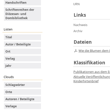
Handschriften
URN
Schriftenreihen der
Diözesan- und
Links
Dombibliothek
Nachweis
Listen
Archiv
Titel
Dateien
Autor / Beteiligte
Wie die Blumen dem 
Ort
Verlag
Klassifikation
Jahr
Publikationen aus dem E
Aktuelle Veröffentlichu
Clouds
Kinderhirtenbrief
Schlagwörter
Orte
Autoren / Beteiligte
Verlage