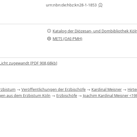
urn:nbn:de:hbz:kn28-1-1853
Katalog der Diözesan- und Dombibliothek Köl
METS (OAI-PMH)
Licht zugewandt [
PDF
908,68kb
]
rzbistum
→
Veröffentlichungen der Erzbischöfe
→
Kardinal Meisner
→
Hirt
ngen aus dem Erzbistum Köln
→
Erzbischöfe
→
Joachim Kardinal Meisner <198