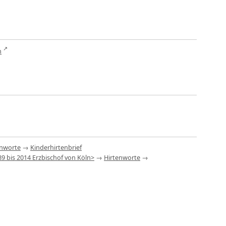
n
enworte
→
Kinderhirtenbrief
9 bis 2014 Erzbischof von Köln>
→
Hirtenworte
→