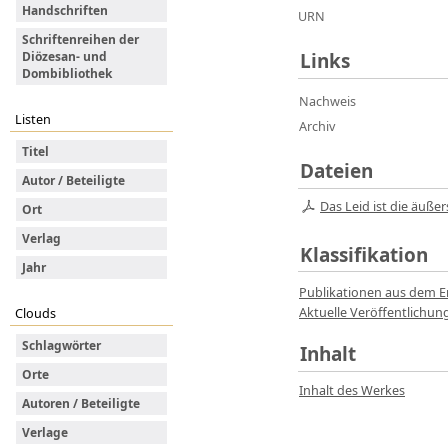
Handschriften
URN
Schriftenreihen der
Diözesan- und
Links
Dombibliothek
Nachweis
Listen
Archiv
Titel
Dateien
Autor / Beteiligte
Das Leid ist die äußer
Ort
Verlag
Klassifikation
Jahr
Publikationen aus dem E
Aktuelle Veröffentlichu
Clouds
Schlagwörter
Inhalt
Orte
Inhalt des Werkes
Autoren / Beteiligte
Verlage