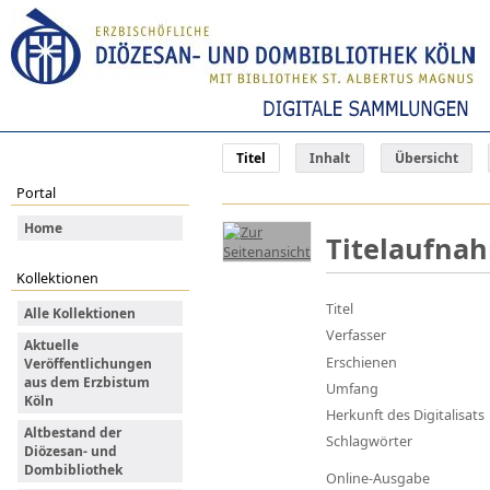
Titel
Inhalt
Übersicht
Portal
Home
Titelaufna
Kollektionen
Titel
Alle Kollektionen
Verfasser
Aktuelle
Erschienen
Veröffentlichungen
aus dem Erzbistum
Umfang
Köln
Herkunft des Digitalisats
Altbestand der
Schlagwörter
Diözesan- und
Dombibliothek
Online-Ausgabe