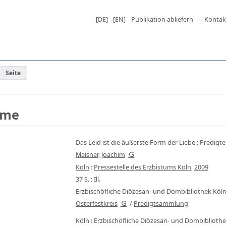
[DE]
[EN]
Publikation abliefern
|
Kontak
Seite
hme
Das Leid ist die äußerste Form der Liebe
:
Predigte
Meisner, Joachim
Köln
:
Pressestelle des Erzbistums Köln
,
2009
37 S. : Ill.
Erzbischöfliche Diözesan- und Dombibliothek Köl
Osterfestkreis
/
Predigtsammlung
Köln : Erzbischöfliche Diözesan- und Dombibliothe