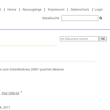
t
|
Home
|
Neuzugänge
|
Impressum
|
Datenschutz
|
Login
Detailsuche
n zum Osterfestkreis 2009
/ Joachim Meisner
n,
Fbd 1090,03
k, 2017