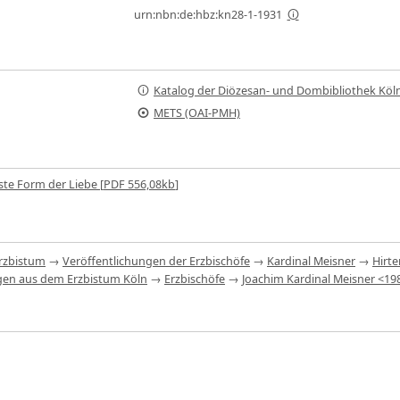
urn:nbn:de:hbz:kn28-1-1931
Katalog der Diözesan- und Dombibliothek Köl
METS (OAI-PMH)
ste Form der Liebe [
PDF
556,08kb
]
rzbistum
→
Veröffentlichungen der Erzbischöfe
→
Kardinal Meisner
→
Hirt
ngen aus dem Erzbistum Köln
→
Erzbischöfe
→
Joachim Kardinal Meisner <198