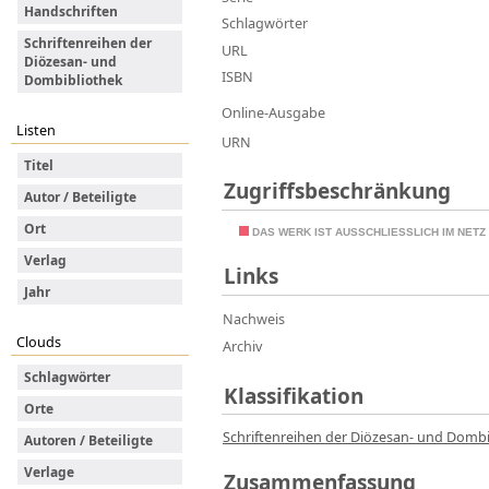
Handschriften
Schlagwörter
Schriftenreihen der
URL
Diözesan- und
ISBN
Dombibliothek
Online-Ausgabe
Listen
URN
Titel
Zugriffsbeschränkung
Autor / Beteiligte
Ort
DAS WERK IST AUSSCHLIESSLICH IM NET
Verlag
Links
Jahr
Nachweis
Clouds
Archiv
Schlagwörter
Klassifikation
Orte
Schriftenreihen der Diözesan- und Dombi
Autoren / Beteiligte
Verlage
Zusammenfassung