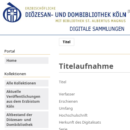
[
Titel
Portal
Home
Titelaufnahme
Kollektionen
Titel
Alle Kollektionen
Aktuelle
Verfasser
Veröffentlichungen
Erschienen
aus dem Erzbistum
Köln
Umfang
Altbestand der
Hochschulschrift
Diözesan- und
Herkunft des Digitalisats
Dombibliothek
Serie