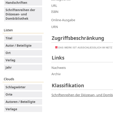
Handschriften
URL
Schriftenreihen der
ISBN
Diözesan- und
Dombibliothek
Online-Ausgabe
URN
Listen
Zugriffsbeschränkung
Titel
Autor / Beteiligte
DAS WERK IST AUSSCHLIESSLICH IM NET
Ort
Links
Verlag
Jahr
Nachweis
Archiv
Clouds
Klassifikation
Schlagwörter
Orte
Schriftenreihen der Diözesan- und Dombi
Autoren / Beteiligte
Verlage