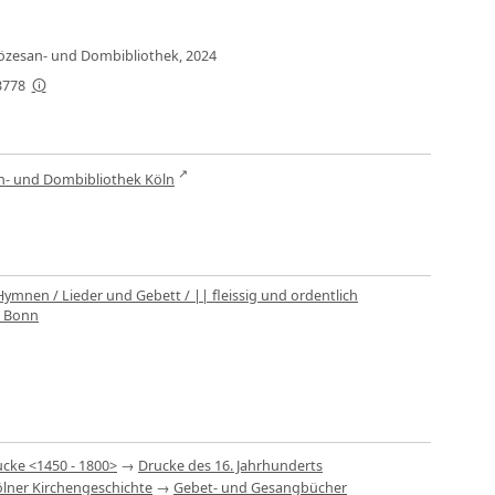
Diözesan- und Dombibliothek, 2024
3778
n- und Dombibliothek Köln
Hymnen / Lieder und Gebett / || fleissig und ordentlich
u Bonn
ucke <1450 - 1800>
→
Drucke des 16. Jahrhunderts
lner Kirchengeschichte
→
Gebet- und Gesangbücher