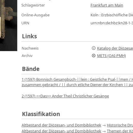
Schlagwörter
Frankfurt am Main
Online-Ausgabe
Köln : Erzbischöfliche 
URN
urn:nbn:de:hbz:kn28-1-
Links
Nachweis
Katalog der Diözesa
Archiv
METS (OAI-PMH)
Bände
1 (1597)
Bonnisch Gesangbüch-||lein
:
Geistliche Psal-||men / 
zusammen gebracht / || durch etliche Diener der Kirchen || z
2 (1597)
<<Das>> Ander Theil Christlicher Gesänge
Klassifikation
Altbestand der Diözesan- und Dombibliothek
→
Historische Dr
Altbestand der Diözesan- und Dombibliothek
→
Themen der Kö