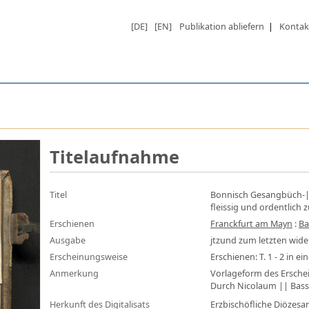
[DE]
[EN]
Publikation abliefern
|
Kontak
Titelaufnahme
Titel
Bonnisch Gesangbüch-|
fleissig und ordentlich
Erschienen
Franckfurt am Mayn
:
Ba
Ausgabe
jtzund zum letzten wid
Erscheinungsweise
Erschienen: T. 1 - 2 in e
Anmerkung
Vorlageform des Ersche
Durch Nicolaum || Bassa
Herkunft des Digitalisats
Erzbischöfliche Diözes