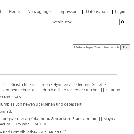
t
|
Home
|
Neuzugänge
|
Impressum
|
Datenschutz
|
Login
Detailsuche
|lein
:
Geistliche Psal-||men / Hymnen / Lieder und Gebett / ||
 zusammen gebracht / || durch etliche Diener der Kirchen || zu Bonn
sseus
,
1597-
erumb || von newen ubersehen und gebessert
inem Bd.
inungsvermerks (Kolophon): Getruckt zu Franckfort am || Mayn /
eum || Im Jahr || M. D. IIIC.
an- und Dombibliothek Köln,
Aa 2260