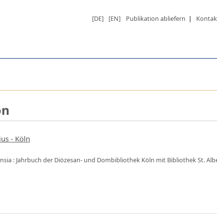
[DE]
[EN]
Publikation abliefern
|
Kontak
on
ius - Köln
ensia : Jahrbuch der Diözesan- und Dombibliothek Köln mit Bibliothek St. Alb