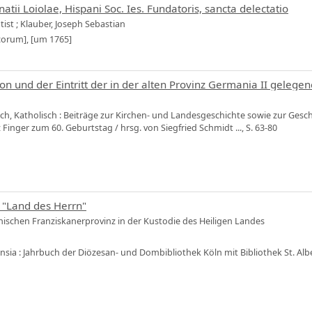
atii Loiolae, Hispani Soc. Ies. Fundatoris, sancta delectatio
tist
;
Klauber, Joseph Sebastian
corum], [um 1765]
on und der Eintritt der in der alten Provinz Germania II gelegen
isch, Katholisch : Beiträge zur Kirchen- und Landesgeschichte sowie zur Ges
z Finger zum 60. Geburtstag / hrsg. von Siegfried Schmidt ..., S. 63-80
 "Land des Herrn"
nischen Franziskanerprovinz in der Kustodie des Heiligen Landes
nsia : Jahrbuch der Diözesan- und Dombibliothek Köln mit Bibliothek St. Albert