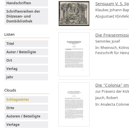
Sensuum V. S. Ign
Handschriften
Klauber, Johann Bap
Schriftenreihen der
A[ugustae] V[indeli
Diözesan- und
Dombibliothek
Listen
Die Friesenmissi
Semmler, Josef
Titel
In: Rheinisch, Köln
Autor / Beteiligte
Festschrift für Hein
Ort
Verlag
Jahr
Die "Colonia" im
Clouds
zur Präsenz der Köl
Jauch, Robert
Schlagwörter
In: Analecta Colonie
Orte
Autoren / Beteiligte
Verlage