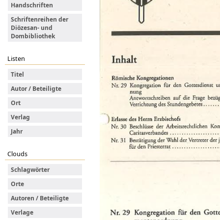
Handschriften
Schriftenreihen der
Diözesan- und
Dombibliothek
Listen
Titel
Autor / Beteiligte
Ort
Verlag
Jahr
Clouds
Schlagwörter
Orte
Autoren / Beteiligte
Verlage