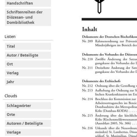
Handschriften
Schriftenreihen der
Diözesan- und
Dombibliothek
Listen
Titel
Autor / Beteiligte
Ort
Verlag
Jahr
Clouds
Schlagwörter
Orte
Autoren / Beteiligte
Verlage