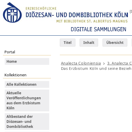
[
Titel
Inhalt
Übersicht
Portal
Home
Analecta Coloniensia
3. Analecta 
Das Erzbistum Köln und seine Beziehu
Kollektionen
Alle Kollektionen
Aktuelle
Veröffentlichungen
aus dem Erzbistum
Köln
Altbestand der
Diözesan- und
Dombibliothek