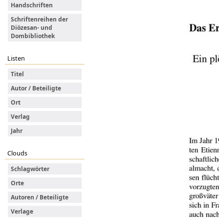
Handschriften
Schriftenreihen der
Diözesan- und
Dombibliothek
Listen
Titel
Autor / Beteiligte
Ort
Verlag
Jahr
Clouds
Schlagwörter
Orte
Autoren / Beteiligte
Verlage