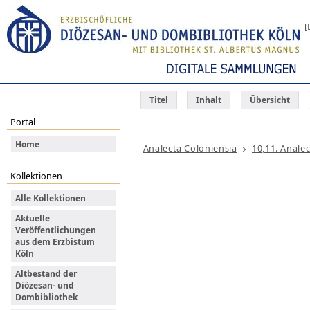
[
Titel
Inhalt
Übersicht
Portal
Home
Analecta Coloniensia
10,11. Anale
Kollektionen
Alle Kollektionen
Aktuelle
Veröffentlichungen
aus dem Erzbistum
Köln
Altbestand der
Diözesan- und
Dombibliothek