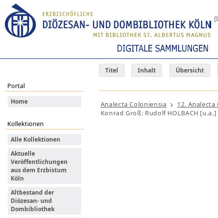
[
Titel
Inhalt
Übersicht
Portal
Home
Analecta Coloniensia
12. Analecta
Konrad Groß: Rudolf HOLBACH [u.a.] (
Kollektionen
Alle Kollektionen
Aktuelle
Veröffentlichungen
aus dem Erzbistum
Köln
Altbestand der
Diözesan- und
Dombibliothek