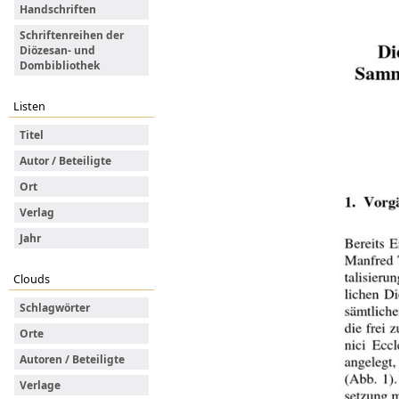
Handschriften
Schriftenreihen der
Diözesan- und
Dombibliothek
Listen
Titel
Autor / Beteiligte
Ort
Verlag
Jahr
Clouds
Schlagwörter
Orte
Autoren / Beteiligte
Verlage