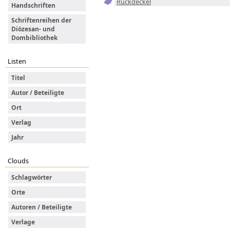
Rückdeckel
Handschriften
Schriftenreihen der
Diözesan- und
Dombibliothek
Listen
Titel
Autor / Beteiligte
Ort
Verlag
Jahr
Clouds
Schlagwörter
Orte
Autoren / Beteiligte
Verlage