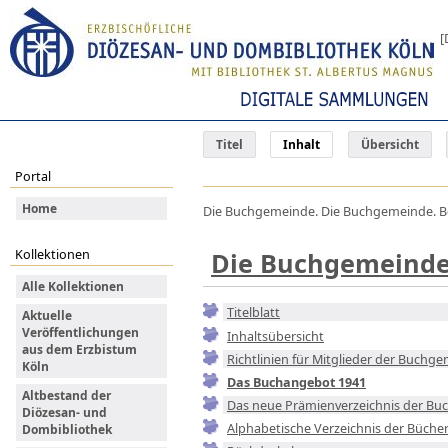
[
Titel
Inhalt
Übersicht
Portal
Home
Die Buchgemeinde. Die Buchgemeinde. Bonn 
Kollektionen
Die Buchgemeind
Alle Kollektionen
Titelblatt
Aktuelle
Veröffentlichungen
Inhaltsübersicht
aus dem Erzbistum
Richtlinien für Mitglieder der Buchg
Köln
Das Buchangebot 1941
Altbestand der
Das neue Prämienverzeichnis der B
Diözesan- und
Alphabetische Verzeichnis der Büch
Dombibliothek