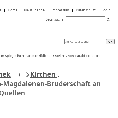
t
|
Home
|
Neuzugänge
|
Impressum
|
Datenschutz
|
Login
Detailsuche
m Spiegel ihrer handschriftlichen Quellen / von Harald Horst. In:
thek
→
Kirchen-,
a-Magdalenen-Bruderschaft an
 Quellen