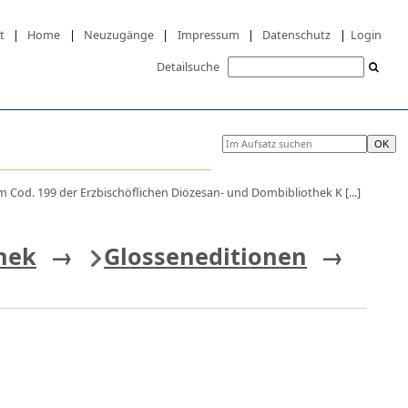
t
|
Home
|
Neuzugänge
|
Impressum
|
Datenschutz
|
Login
Detailsuche
 Cod. 199 der Erzbischöflichen Diözesan- und Dombibliothek K [...]
thek
→
Glosseneditionen
→