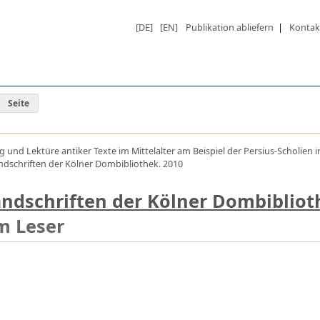
[DE]
[EN]
Publikation abliefern
|
Kontak
Seite
nd Lektüre antiker Texte im Mittelalter am Beispiel der Persius-Scholien im
 Handschriften der Kölner Dombibliothek. 2010
Handschriften der Kölner Dombiblio
m Leser