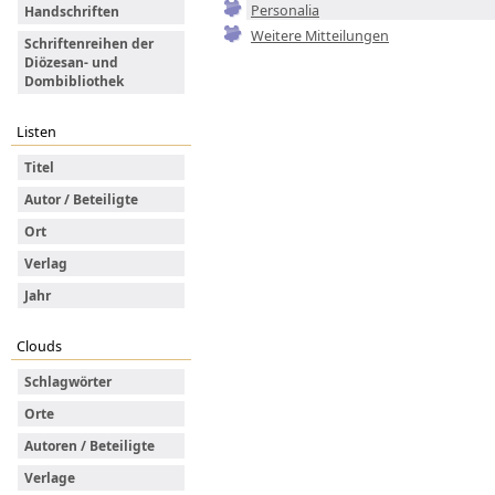
Personalia
Handschriften
Weitere Mitteilungen
Schriftenreihen der
Diözesan- und
Dombibliothek
Listen
Titel
Autor / Beteiligte
Ort
Verlag
Jahr
Clouds
Schlagwörter
Orte
Autoren / Beteiligte
Verlage