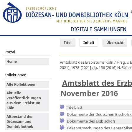
[
Titel
Inhalt
Übersicht
Portal
Home
Amtsblatt des Erzbistums Köln / Hrsg. v. 
2021), 1978-[2021] : Jg. 156 (2016) H. Stü
Kollektionen
Amtsblatt des Erz
Alle Kollektionen
November 2016
Aktuelle
Veröffentlichungen
aus dem Erzbistum
Titelblatt
Köln
Dokumente der Deutschen Bischofsk
Altbestand der
Dokumente des Erzbischofs
Diözesan- und
Dombibliothek
Bekanntmachungen des Generalvika