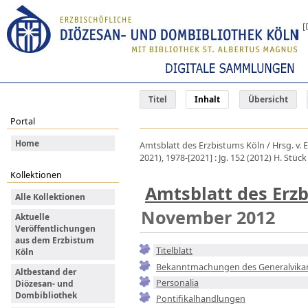
[
Titel
Inhalt
Übersicht
Portal
Home
Amtsblatt des Erzbistums Köln / Hrsg. v. 
2021), 1978-[2021] : Jg. 152 (2012) H. Stü
Kollektionen
Amtsblatt des Erz
Alle Kollektionen
November 2012
Aktuelle
Veröffentlichungen
aus dem Erzbistum
Titelblatt
Köln
Bekanntmachungen des Generalvika
Altbestand der
Personalia
Diözesan- und
Dombibliothek
Pontifikalhandlungen